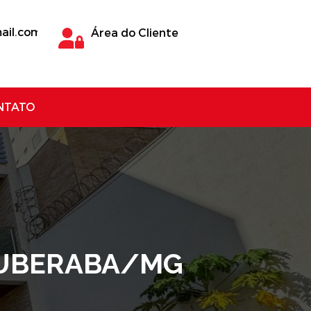
ail.com
Área do Cliente
NTATO
- UBERABA/MG