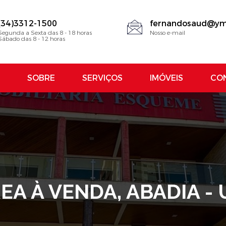
(34)3312-1500
fernandosaud@ym
Segunda a Sexta das 8 - 18 horas
Nosso e-mail
Sábado das 8 - 12 horas
SOBRE
SERVIÇOS
IMÓVEIS
CO
A À VENDA, ABADIA 