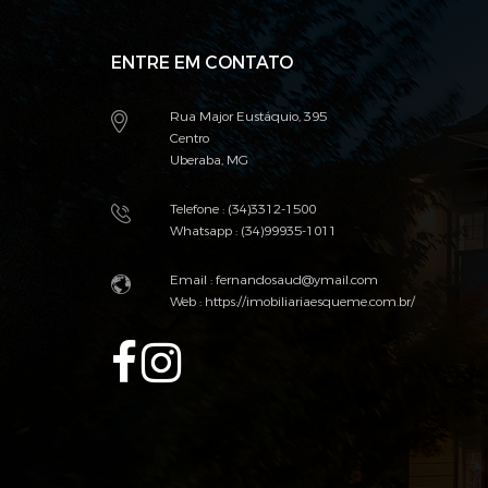
ENTRE EM CONTATO
Rua Major Eustáquio, 395
Centro
Uberaba, MG
Telefone : (34)3312-1500
Whatsapp : (34)99935-1011
Email :
fernandosaud@ymail.com
Web :
https://imobiliariaesqueme.com.br/