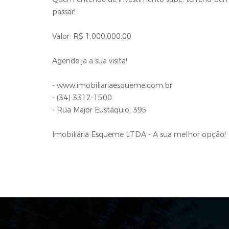
passar!
Valor: R$ 1.000.000,00
Agende já a sua visita!
- www.imobiliariaesqueme.com.br
- (34) 3312-1500
- Rua Major Eustáquio, 395
Imobiliária Esqueme LTDA - A sua melhor opção!