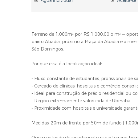
Água individual
Aceita-se
Terreno de 1.000m² por R$ 1.000,00 o m² — oport
bairro Abadia, próximo à Praça da Abadia e a me
São Domingos.
Por que essa é a localização ideal:
- Fluxo constante de estudantes, profissionais de sa
- Cercado de clínicas, hospitais e comércio consol
- Ideal para construção de prédio residencial ou c
- Região extremamente valorizada de Uberaba
- Proximidade com hospitais e universidade garan
Medidas: 20m de frente por 50m de fundo | 1.000m
Quem entende de investimento sabe: terreno bem l