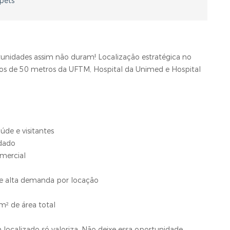
 pets
unidades assim não duram! Localização estratégica no
nos de 50 metros da UFTM, Hospital da Unimed e Hospital
úde e visitantes
idado
omercial
te alta demanda por locação
² de área total
ocalizado só valoriza. Não deixe essa oportunidade