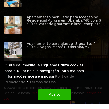
Apartamento mobiliado para locação no
Residencial Aurora em Uberaba/MG com 3
suítes, varanda gourmet e lazer completo
Apartamento para aluguel, 3 quartos, 1
suíte, 3 vagas, Mercês - Uberaba/MG
O site da Imobiliária Esqueme utiliza cookies
para auxiliar na sua navegação. Para maiores
informações, acesse a nossa
Política de
Privacidade
e
Termos de Uso
.
© 2026 Todos os direitos reservados para Esqueme Imoveis Ltda .
Leia aqui a nossa
Política de Privacidade
e os nossos
Termos de
uso
.