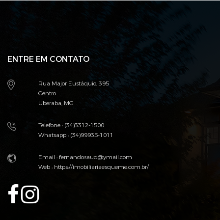
ENTRE EM CONTATO
Rua Major Eustáquio, 395
Centro
Uberaba, MG
Telefone : (34)3312-1500
Whatsapp : (34)99935-1011
Email :
fernandosaud@ymail.com
Web :
https://imobiliariaesqueme.com.br/