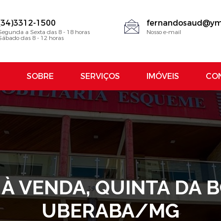
(34)3312-1500
fernandosaud@ym
Segunda a Sexta das 8 - 18 horas
Nosso e-mail
Sábado das 8 - 12 horas
SOBRE
SERVIÇOS
IMÓVEIS
CO
À VENDA, QUINTA DA B
UBERABA/MG