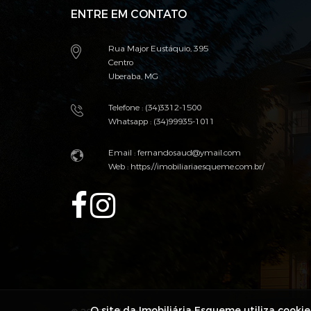
ENTRE EM CONTATO
Rua Major Eustáquio, 395
Centro
Uberaba, MG
Telefone : (34)3312-1500
Whatsapp : (34)99935-1011
Email :
fernandosaud@ymail.com
Web :
https://imobiliariaesqueme.com.br/
O site da Imobiliária Esqueme utiliza cooki