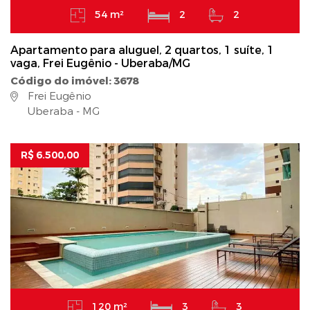
54 m²
2
2
Apartamento para aluguel, 2 quartos, 1 suíte, 1
vaga, Frei Eugênio - Uberaba/MG
Código do imóvel: 3678
Frei Eugênio
Uberaba - MG
R$ 6.500,00
120 m²
3
3