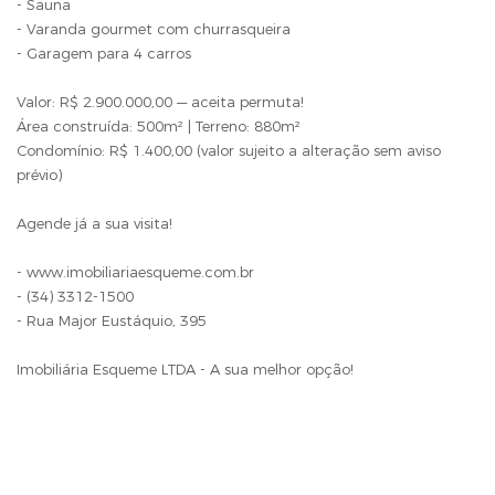
- Sauna
- Varanda gourmet com churrasqueira
- Garagem para 4 carros
Valor: R$ 2.900.000,00 — aceita permuta!
Área construída: 500m² | Terreno: 880m²
Condomínio: R$ 1.400,00 (valor sujeito a alteração sem aviso
prévio)
Agende já a sua visita!
- www.imobiliariaesqueme.com.br
- (34) 3312-1500
- Rua Major Eustáquio, 395
Imobiliária Esqueme LTDA - A sua melhor opção!