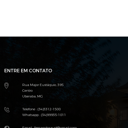
ENTRE EM CONTATO
Rua Major Eustáquio, 395
Centro
Uberaba, MG
Telefone : (34)3312-1500
Whatsapp : (34)99935-1011
Email :
fernandosaud@ymail.com