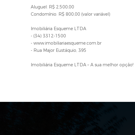
Aluguel: R$ 2.500,00
Condomínio: R$ 800,00 (valor variável)
Imobiliária Esqueme LTDA
- (34) 3312-1500
- www.imobiliariaesqueme.com.br
- Rua Major Eustáquio, 395
Imobiliária Esqueme LTDA – A sua melhor opção!