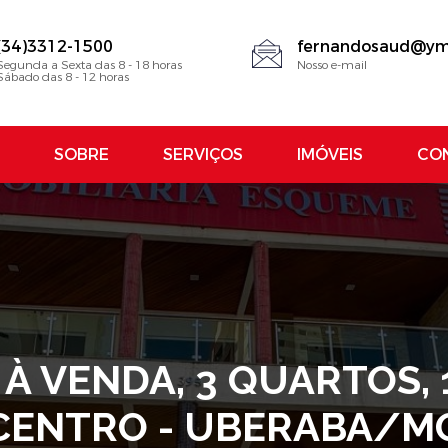
(34)3312-1500
fernandosaud@ym
Segunda a Sexta das 8 - 18 horas
Nosso e-mail
Sábado das 8 - 12 horas
SOBRE
SERVIÇOS
IMÓVEIS
CO
 VENDA, 3 QUARTOS, 1 
CENTRO - UBERABA/M