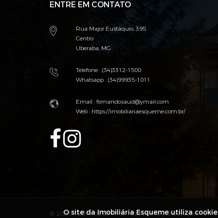
ENTRE EM CONTATO
Rua Major Eustáquio, 395
Centro
Uberaba, MG
Telefone : (34)3312-1500
Whatsapp : (34)99935-1011
Email :
fernandosaud@ymail.com
Web :
https://imobiliariaesqueme.com.br/
O site da Imobiliária Esqueme utiliza cooki
© 2026 Todos os direitos reservados para Esqueme Imo