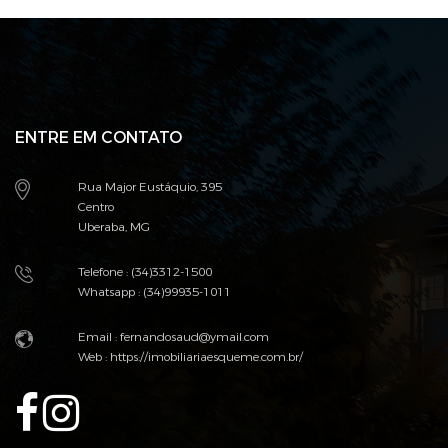
ENTRE EM CONTATO
Rua Major Eustáquio, 395
Centro
Uberaba, MG
Telefone : (34)3312-1500
Whatsapp : (34)99935-1011
Email :
fernandosaud@ymail.com
Web :
https://imobiliariaesqueme.com.br/