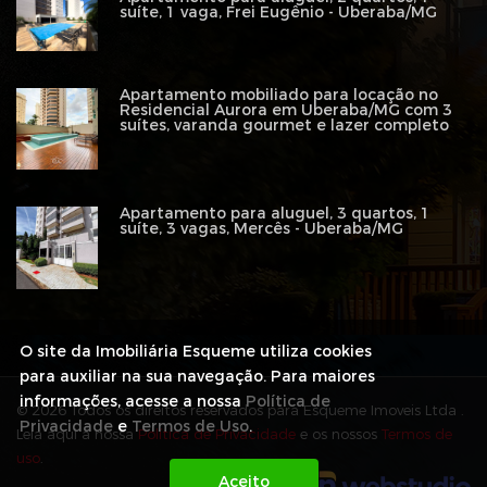
suíte, 1 vaga, Frei Eugênio - Uberaba/MG
Apartamento mobiliado para locação no
Residencial Aurora em Uberaba/MG com 3
suítes, varanda gourmet e lazer completo
Apartamento para aluguel, 3 quartos, 1
suíte, 3 vagas, Mercês - Uberaba/MG
O site da Imobiliária Esqueme utiliza cookies
para auxiliar na sua navegação. Para maiores
informações, acesse a nossa
Política de
© 2026 Todos os direitos reservados para Esqueme Imoveis Ltda .
Privacidade
e
Termos de Uso
.
Leia aqui a nossa
Política de Privacidade
e os nossos
Termos de
uso
.