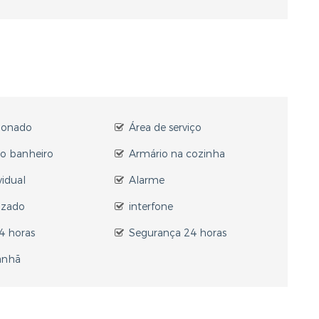
cionado
Área de serviço
no banheiro
Armário na cozinha
vidual
Alarme
izado
interfone
24 horas
Segurança 24 horas
anhã