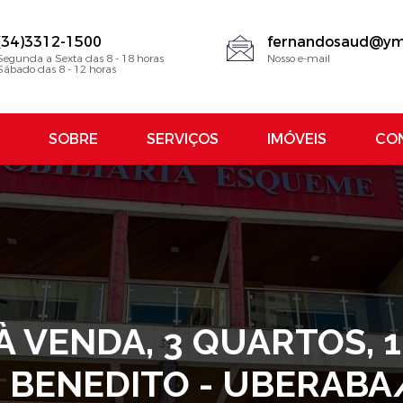
(34)3312-1500
fernandosaud@ym
Segunda a Sexta das 8 - 18 horas
Nosso e-mail
Sábado das 8 - 12 horas
SOBRE
SERVIÇOS
IMÓVEIS
CO
VENDA, 3 QUARTOS, 1 
 BENEDITO - UBERAB