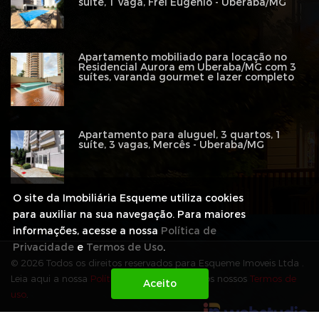
suíte, 1 vaga, Frei Eugênio - Uberaba/MG
Apartamento mobiliado para locação no
Residencial Aurora em Uberaba/MG com 3
suítes, varanda gourmet e lazer completo
Apartamento para aluguel, 3 quartos, 1
suíte, 3 vagas, Mercês - Uberaba/MG
O site da Imobiliária Esqueme utiliza cookies
para auxiliar na sua navegação. Para maiores
informações, acesse a nossa
Política de
Privacidade
e
Termos de Uso
.
© 2026 Todos os direitos reservados para Esqueme Imoveis Ltda .
Leia aqui a nossa
Política de Privacidade
e os nossos
Termos de
uso
.