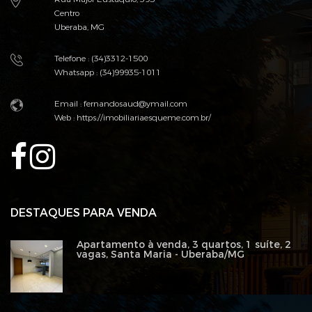
Centro
Uberaba, MG
Telefone : (34)3312-1500
Whatsapp : (34)99935-1011
Email :
fernandosaud@ymail.com
Web :
https://imobiliariaesqueme.com.br/
DESTAQUES PARA VENDA
Apartamento à venda, 3 quartos, 1 suíte, 2
vagas, Santa Maria - Uberaba/MG