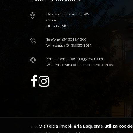
Rua Major Eustáquio, 395
Centro
Uberaba, MG
Telefone : (34)3312-1500
Whatsapp : (34)99935-1011
Email :
fernandosaud@ymail.com
Web :
https://imobiliariaesqueme.com.br/
O site da Imobiliária Esqueme utiliza cooki
© 2026 Todos os direitos reservados para Esqueme Imo