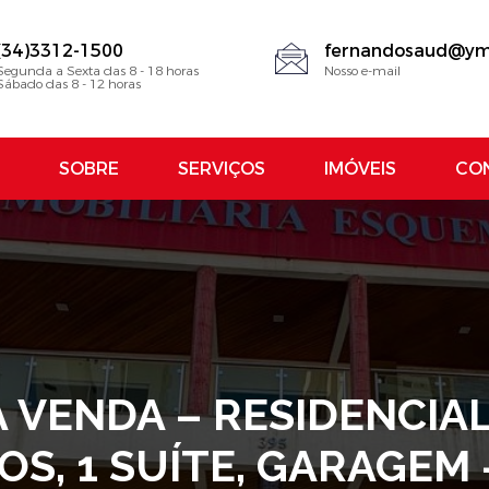
(34)3312-1500
fernandosaud@ym
Segunda a Sexta das 8 - 18 horas
Nosso e-mail
Sábado das 8 - 12 horas
SOBRE
SERVIÇOS
IMÓVEIS
CO
VENDA – RESIDENCIAL
OS, 1 SUÍTE, GARAGEM