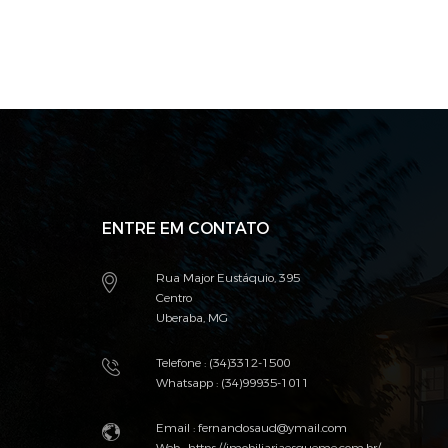
ENTRE EM CONTATO
Rua Major Eustáquio, 395
Centro
Uberaba, MG
Telefone : (34)3312-1500
Whatsapp : (34)99935-1011
Email :
fernandosaud@ymail.com