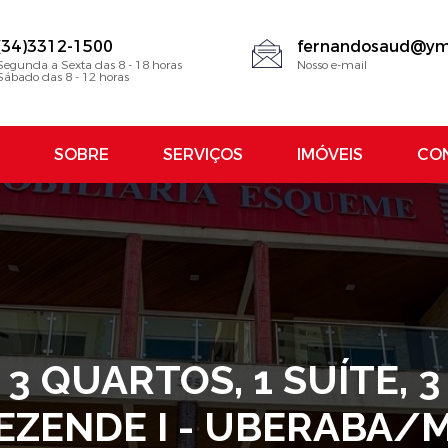
(34)3312-1500
fernandosaud@ym
Segunda a Sexta das 8 - 18 horas
Nosso e-mail
Sábado das 8 - 12 horas
SOBRE
SERVIÇOS
IMÓVEIS
CO
 3 QUARTOS, 1 SUÍTE, 3
EZENDE I - UBERABA/