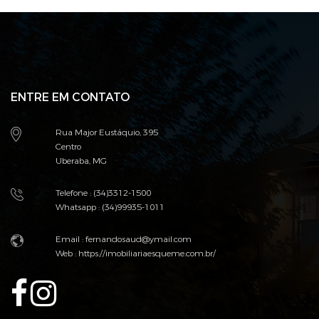
ENTRE EM CONTATO
Rua Major Eustáquio, 395
Centro
Uberaba, MG
Telefone : (34)3312-1500
Whatsapp : (34)99935-1011
Email :
fernandosaud@ymail.com
Web :
https://imobiliariaesqueme.com.br/