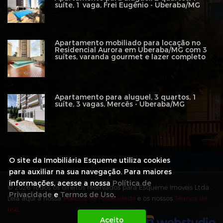
suíte, 1 vaga, Frei Eugênio - Uberaba/MG
Apartamento mobiliado para locação no
Residencial Aurora em Uberaba/MG com 3
suítes, varanda gourmet e lazer completo
Apartamento para aluguel, 3 quartos, 1
suíte, 3 vagas, Mercês - Uberaba/MG
O site da Imobiliária Esqueme utiliza cookies
para auxiliar na sua navegação. Para maiores
informações, acesse a nossa
Política de
© 2026 Todos os direitos reservados para Esqueme Imoveis Ltda .
Privacidade
e
Termos de Uso
.
Leia aqui a nossa
Política de Privacidade
e os nossos
Termos de
uso
.