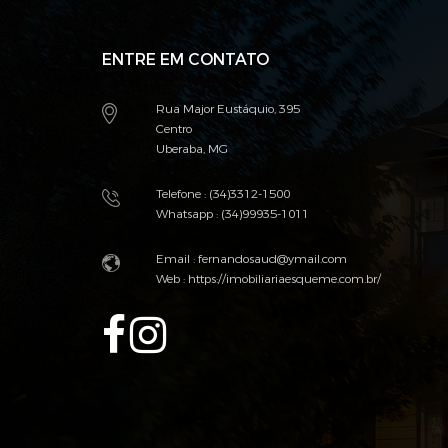
ENTRE EM CONTATO
Rua Major Eustáquio, 395
Centro
Uberaba, MG
Telefone : (34)3312-1500
Whatsapp : (34)99935-1011
Email :
fernandosaud@ymail.com
Web :
https://imobiliariaesqueme.com.br/