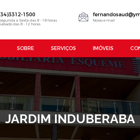
(34)3312-1500
fernandosaud@ym
Segunda a Sexta das 8 - 18 horas
Nosso e-mail
Sábado das 8 - 12 horas
SOBRE
SERVIÇOS
IMÓVEIS
CO
JARDIM INDUBERABA