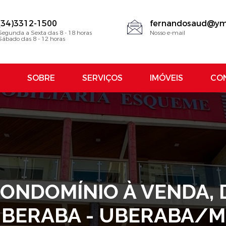
(34)3312-1500
fernandosaud@ym
Segunda a Sexta das 8 - 18 horas
Nosso e-mail
Sábado das 8 - 12 horas
SOBRE
SERVIÇOS
IMÓVEIS
CO
NDOMÍNIO À VENDA, DA
BERABA - UBERABA/