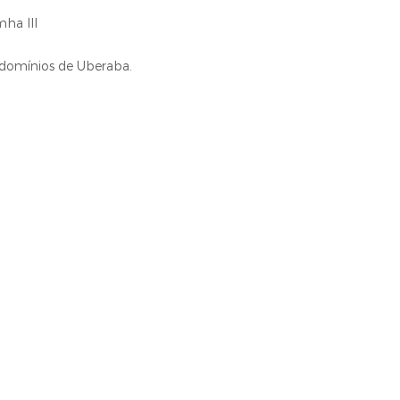
ha III
ndomínios de Uberaba.