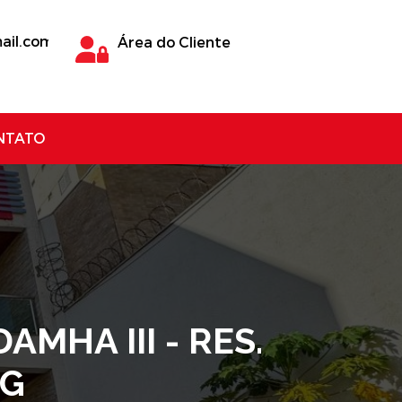
ail.com
Área do Cliente
NTATO
MHA III - RES.
MG