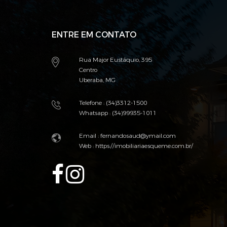
ENTRE EM CONTATO
Rua Major Eustáquio, 395
Centro
Uberaba, MG
Telefone : (34)3312-1500
Whatsapp : (34)99935-1011
Email :
fernandosaud@ymail.com
Web :
https://imobiliariaesqueme.com.br/