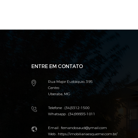
ENTRE EM CONTATO
Rua Major Eustáquio, 395
Centro
Uberaba, MG
Telefone : (34)3312-1500
Whatsapp : (34)99935-1011
Email :
fernandosaud@ymail.com
Web :
https://imobiliariaesqueme.com.br/