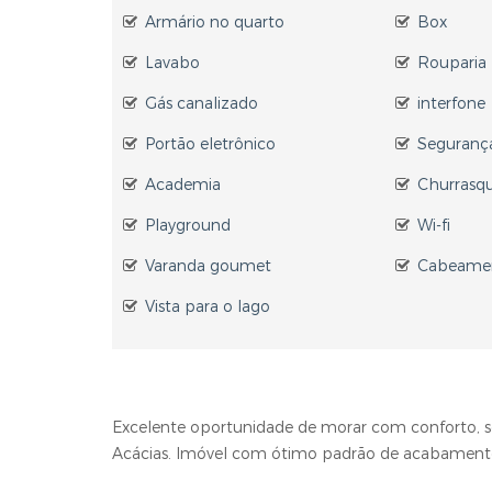
Armário no quarto
Box
Lavabo
Rouparia
Gás canalizado
interfone
Portão eletrônico
Seguranç
Academia
Churrasqu
Playground
Wi-fi
Varanda goumet
Cabeamen
Vista para o lago
Excelente oportunidade de morar com conforto, sof
Acácias. Imóvel com ótimo padrão de acabamento