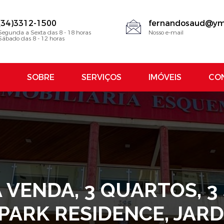
(34)3312-1500
fernandosaud@ym
Segunda a Sexta das 8 - 18 horas
Nosso e-mail
Sábado das 8 - 12 horas
SOBRE
SERVIÇOS
IMÓVEIS
CO
VENDA, 3 QUARTOS, 3 S
ARK RESIDENCE, JARD