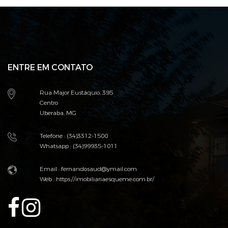
ENTRE EM CONTATO
Rua Major Eustáquio, 395
Centro
Uberaba, MG
Telefone : (34)3312-1500
Whatsapp : (34)99935-1011
Email :
fernandosaud@ymail.com
Web :
https://imobiliariaesqueme.com.br/