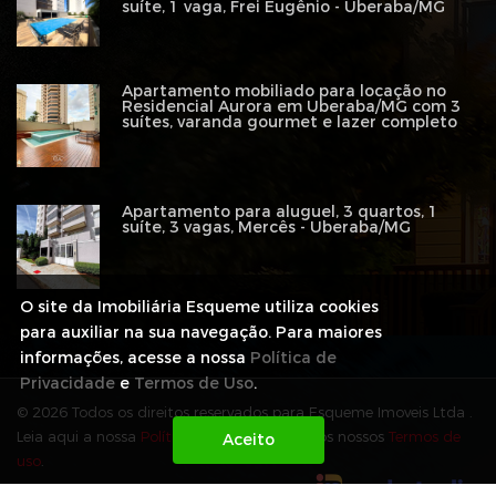
suíte, 1 vaga, Frei Eugênio - Uberaba/MG
Apartamento mobiliado para locação no
Residencial Aurora em Uberaba/MG com 3
suítes, varanda gourmet e lazer completo
Apartamento para aluguel, 3 quartos, 1
suíte, 3 vagas, Mercês - Uberaba/MG
O site da Imobiliária Esqueme utiliza cookies
para auxiliar na sua navegação. Para maiores
informações, acesse a nossa
Política de
Privacidade
e
Termos de Uso
.
© 2026 Todos os direitos reservados para Esqueme Imoveis Ltda .
Leia aqui a nossa
Política de Privacidade
e os nossos
Termos de
uso
.