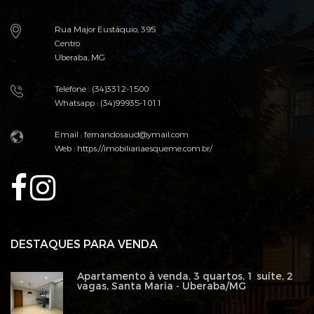
Rua Major Eustáquio, 395
Centro
Uberaba, MG
Telefone : (34)3312-1500
Whatsapp : (34)99935-1011
Email :
fernandosaud@ymail.com
Web :
https://imobiliariaesqueme.com.br/
DESTAQUES PARA VENDA
Apartamento à venda, 3 quartos, 1 suíte, 2
vagas, Santa Maria - Uberaba/MG