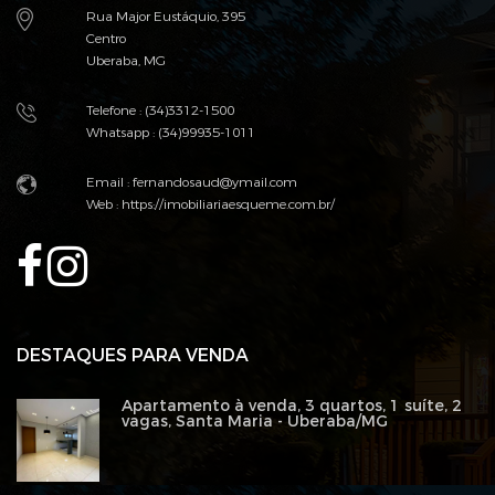
Rua Major Eustáquio, 395
Centro
Uberaba, MG
Telefone : (34)3312-1500
Whatsapp : (34)99935-1011
Email :
fernandosaud@ymail.com
Web :
https://imobiliariaesqueme.com.br/
DESTAQUES PARA VENDA
Apartamento à venda, 3 quartos, 1 suíte, 2
vagas, Santa Maria - Uberaba/MG