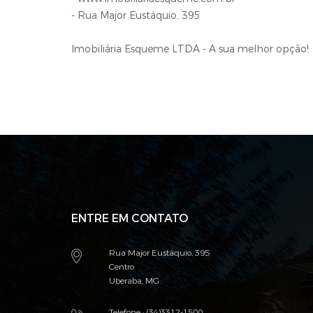
- Rua Major Eustáquio, 395
Imobiliária Esqueme LTDA - A sua melhor opção!
ENTRE EM CONTATO
Rua Major Eustáquio, 395
Centro
Uberaba, MG
Telefone : (34)3312-1500