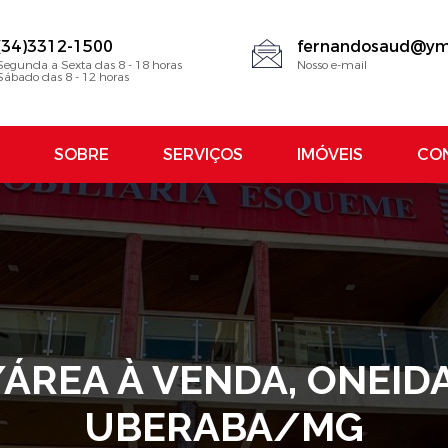
(34)3312-1500
fernandosaud@ym
Segunda a Sexta das 8 - 18 horas
Nosso e-mail
Sábado das 8 - 12 horas
SOBRE
SERVIÇOS
IMÓVEIS
CO
ÁREA À VENDA, ONEIDA
UBERABA/MG