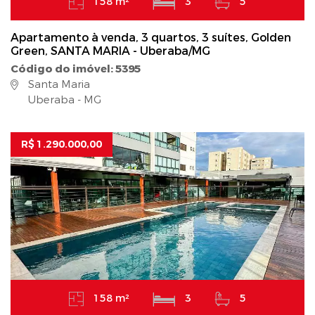
158 m²
3
5
Apartamento à venda, 3 quartos, 3 suítes, Golden
Green, SANTA MARIA - Uberaba/MG
Código do imóvel: 5395
Santa Maria
Uberaba - MG
R$ 1.290.000,00
158 m²
3
5