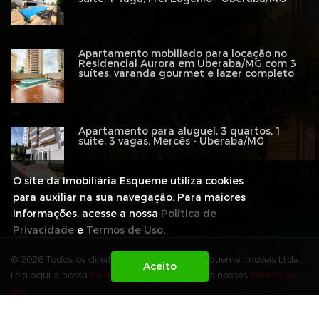
Apartamento mobiliado para locação no
Residencial Aurora em Uberaba/MG com 3
suítes, varanda gourmet e lazer completo
Apartamento para aluguel, 3 quartos, 1
suíte, 3 vagas, Mercês - Uberaba/MG
O site da Imobiliária Esqueme utiliza cookies
para auxiliar na sua navegação. Para maiores
informações, acesse a nossa
Política de
Privacidade
e
Termos de Uso
.
© 2026 Todos os direitos reservados para Esqueme Imoveis Ltda .
Leia aqui a nossa
Política de Privacidade
e os nossos
Termos de
uso
.