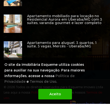
Apartamento mobiliado para locação no
Residencial Aurora em Uberaba/MG com 3
suítes, varanda gourmet e lazer completo
Apartamento para aluguel, 3 quartos, 1
suíte, 3 vagas, Mercês - Uberaba/MG
O site da Imobiliária Esqueme utiliza cookies
para auxiliar na sua navegação. Para maiores
informações, acesse a nossa
Política de
Privacidade
e
Termos de Uso
.
© 2026 Todos os direitos reservados para Esqueme Imoveis Ltda .
Leia aqui a nossa
Política de Privacidade
e os nossos
Termos de
uso
.