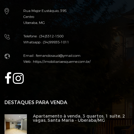
Rua Major Eustáquio, 395
Centro
Uberaba, MG
Telefone : (34)3312-1500
Whatsapp : (34)99935-1011
Email :
fernandosaud@ymail.com
Web :
https://imobiliariaesqueme.com.br/
DESTAQUES PARA VENDA
Apartamento à venda, 3 quartos, 1 suíte, 2
vagas, Santa Maria - Uberaba/MG