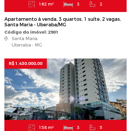
162 m²
3
2
Apartamento à venda, 3 quartos, 1 suíte, 2 vagas,
Santa Maria - Uberaba/MG
Código do imóvel: 2901
Santa Maria
Uberaba - MG
R$ 1.430.000,00
158 m²
3
5