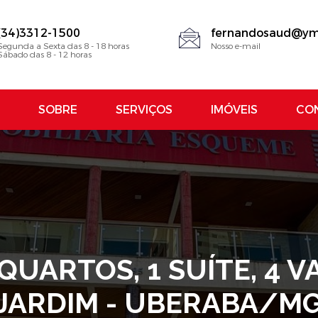
(34)3312-1500
fernandosaud@ym
Segunda a Sexta das 8 - 18 horas
Nosso e-mail
Sábado das 8 - 12 horas
SOBRE
SERVIÇOS
IMÓVEIS
CO
 QUARTOS, 1 SUÍTE, 4 
JARDIM - UBERABA/M