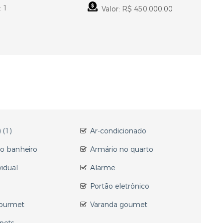
: 1
Valor: R$ 450.000,00
 (1)
Ar-condicionado
no banheiro
Armário no quarto
vidual
Alarme
Portão eletrônico
ourmet
Varanda goumet