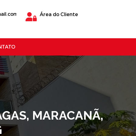
ail.com
Área do Cliente
NTATO
VAGAS, MARACANÃ,
G