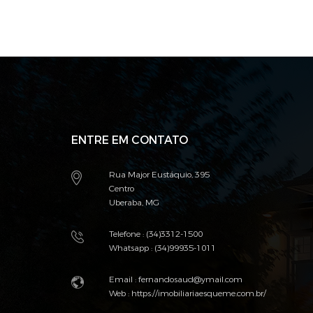
ENTRE EM CONTATO
Rua Major Eustáquio, 395
Centro
Uberaba, MG
Telefone : (34)3312-1500
Whatsapp : (34)99935-1011
Email :
fernandosaud@ymail.com
Web :
https://imobiliariaesqueme.com.br/