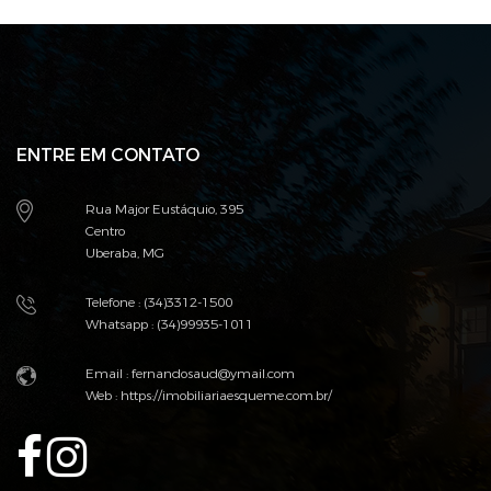
ENTRE EM CONTATO
Rua Major Eustáquio, 395
Centro
Uberaba, MG
Telefone : (34)3312-1500
Whatsapp : (34)99935-1011
Email :
fernandosaud@ymail.com
Web :
https://imobiliariaesqueme.com.br/