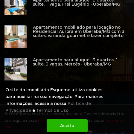
Apartamento para aluguel, 2 quartos, 1
suíte, 1 vaga, Frei Eugênio - Uberaba/MG
Apartamento mobiliado para locação no
Residencial Aurora em Uberaba/MG com 3
suítes, varanda gourmet e lazer completo
Apartamento para aluguel, 3 quartos, 1
suíte, 3 vagas, Mercês - Uberaba/MG
O site da Imobiliária Esqueme utiliza cookies
para auxiliar na sua navegação. Para maiores
informações, acesse a nossa
Política de
Privacidade
e
Termos de Uso
.
© 2026 Todos os direitos reservados para Esqueme Imoveis Ltda .
Leia aqui a nossa
Política de Privacidade
e os nossos
Termos de
uso
.