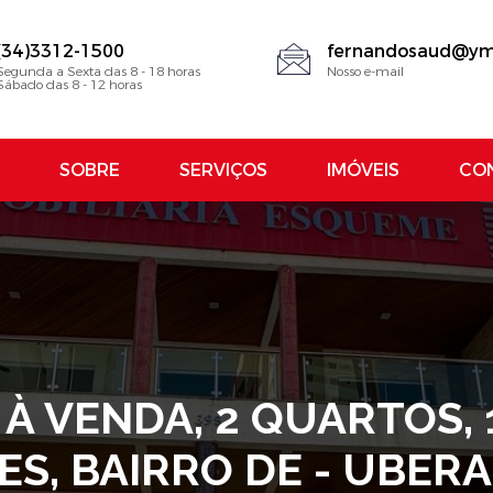
(34)3312-1500
fernandosaud@ym
Segunda a Sexta das 8 - 18 horas
Nosso e-mail
Sábado das 8 - 12 horas
SOBRE
SERVIÇOS
IMÓVEIS
CO
 VENDA, 2 QUARTOS, 1 
S, BAIRRO DE - UBE