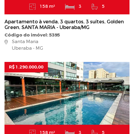
158 m²
3
5
Apartamento à venda, 3 quartos, 3 suítes, Golden
Green, SANTA MARIA - Uberaba/MG
Código do imóvel: 5395
Santa Maria
Uberaba - MG
R$ 1.290.000,00
158 m²
3
5