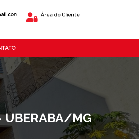
ail.com
Área do Cliente
NTATO
 - UBERABA/MG