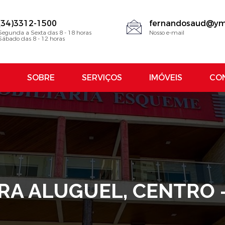
(34)3312-1500
fernandosaud@ym
Segunda a Sexta das 8 - 18 horas
Nosso e-mail
Sábado das 8 - 12 horas
SOBRE
SERVIÇOS
IMÓVEIS
CO
RA ALUGUEL, CENTRO