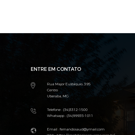
ENTRE EM CONTATO
Rua Major Eustáquio, 395
Centro
Uberaba, MG
Telefone : (34)3312-1500
Whatsapp : (34)99935-1011
Email :
fernandosaud@ymail.com