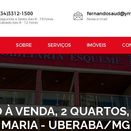
(34)3312-1500
fernandosaud@ym
Segunda a Sexta das 8 - 18 horas
Nosso e-mail
Sábado das 8 - 12 horas
SOBRE
SERVIÇOS
IMÓVEIS
CO
À VENDA, 2 QUARTOS, 
MARIA - UBERABA/MG