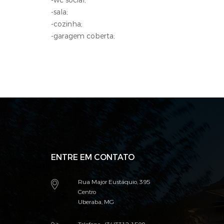
-wc social;
-sala;
-cozinha;
-garagem coberta;
ENTRE EM CONTATO
Rua Major Eustáquio, 395
Centro
Uberaba, MG