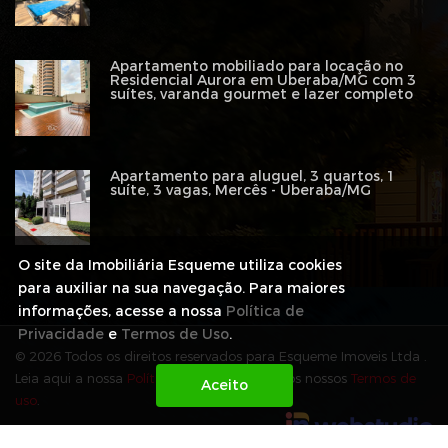
Apartamento mobiliado para locação no
Residencial Aurora em Uberaba/MG com 3
suítes, varanda gourmet e lazer completo
Apartamento para aluguel, 3 quartos, 1
suíte, 3 vagas, Mercês - Uberaba/MG
O site da Imobiliária Esqueme utiliza cookies
para auxiliar na sua navegação. Para maiores
informações, acesse a nossa
Política de
Privacidade
e
Termos de Uso
.
© 2026 Todos os direitos reservados para Esqueme Imoveis Ltda .
Leia aqui a nossa
Política de Privacidade
e os nossos
Termos de
uso
.