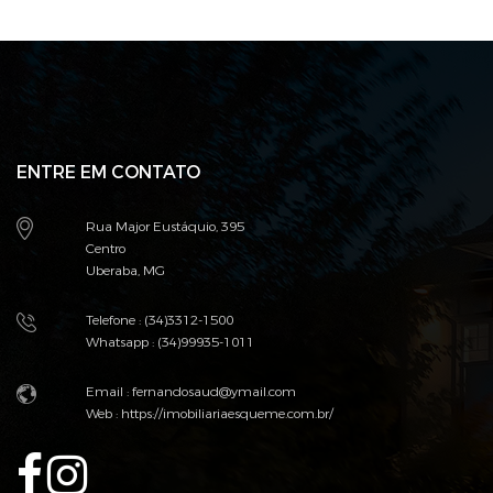
ENTRE EM CONTATO
Rua Major Eustáquio, 395
Centro
Uberaba, MG
Telefone : (34)3312-1500
Whatsapp : (34)99935-1011
Email :
fernandosaud@ymail.com
Web :
https://imobiliariaesqueme.com.br/