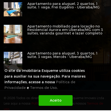
Apartamento para aluguel, 2 quartos, 1
suíte, 1 vaga, Frei Eugênio - Uberaba/MG
Apartamento mobiliado para locação no
Residencial Aurora em Uberaba/MG com 3
suítes, varanda gourmet e lazer completo
Apartamento para aluguel, 3 quartos, 1
suíte, 3 vagas, Mercês - Uberaba/MG
O site da Imobiliária Esqueme utiliza cookies
para auxiliar na sua navegação. Para maiores
informações, acesse a nossa
Política de
Privacidade
e
Termos de Uso
.
© 2026 Todos os direitos reservados para Esqueme Imoveis Ltda .
Leia aqui a nossa
Política de Privacidade
e os nossos
Termos de
uso
.