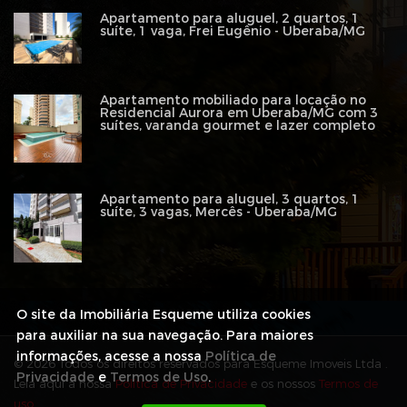
Apartamento para aluguel, 2 quartos, 1
suíte, 1 vaga, Frei Eugênio - Uberaba/MG
Apartamento mobiliado para locação no
Residencial Aurora em Uberaba/MG com 3
suítes, varanda gourmet e lazer completo
Apartamento para aluguel, 3 quartos, 1
suíte, 3 vagas, Mercês - Uberaba/MG
O site da Imobiliária Esqueme utiliza cookies
para auxiliar na sua navegação. Para maiores
informações, acesse a nossa
Política de
© 2026 Todos os direitos reservados para Esqueme Imoveis Ltda .
Privacidade
e
Termos de Uso
.
Leia aqui a nossa
Política de Privacidade
e os nossos
Termos de
uso
.