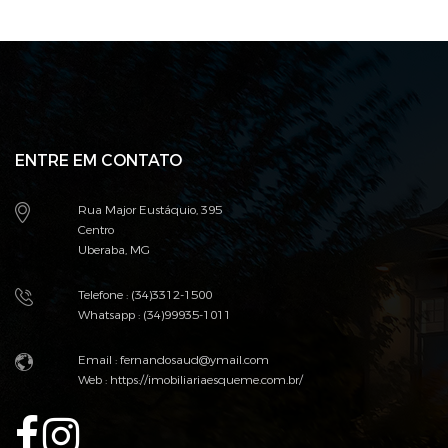
ENTRE EM CONTATO
Rua Major Eustáquio, 395
Centro
Uberaba, MG
Telefone : (34)3312-1500
Whatsapp : (34)99935-1011
Email :
fernandosaud@ymail.com
Web :
https://imobiliariaesqueme.com.br/