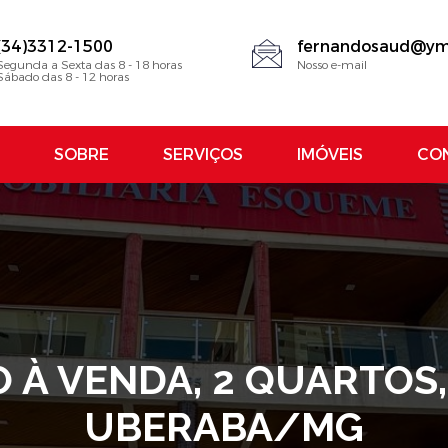
(34)3312-1500
fernandosaud@ym
Segunda a Sexta das 8 - 18 horas
Nosso e-mail
Sábado das 8 - 12 horas
SOBRE
SERVIÇOS
IMÓVEIS
CO
À VENDA, 2 QUARTOS
UBERABA/MG