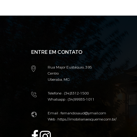
ENTRE EM CONTATO
Rua Major Eustáquio, 395
Centro
Uberaba, MG
Telefone : (34)3312-1500
Whatsapp : (34)99935-1011
Email :
fernandosaud@ymail.com
Web :
https://imobiliariaesqueme.com.br/