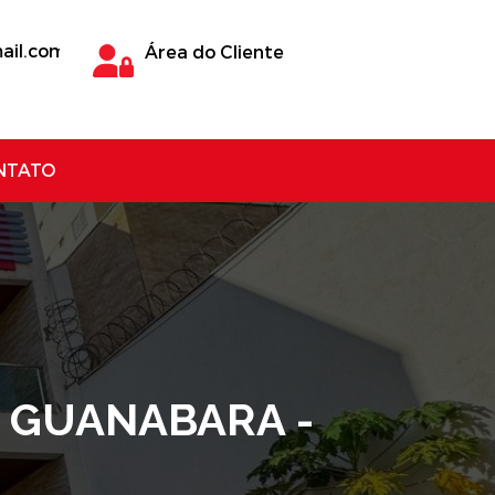
ail.com
Área do Cliente
NTATO
, GUANABARA -