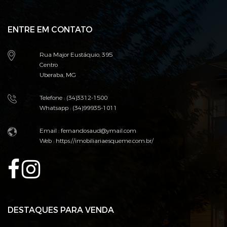
ENTRE EM CONTATO
Rua Major Eustáquio, 395
Centro
Uberaba, MG
Telefone : (34)3312-1500
Whatsapp : (34)99935-1011
Email :
fernandosaud@ymail.com
Web :
https://imobiliariaesqueme.com.br/
DESTAQUES PARA VENDA