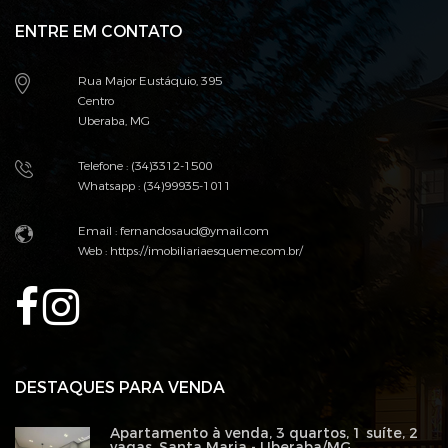
ENTRE EM CONTATO
Rua Major Eustáquio, 395
Centro
Uberaba, MG
Telefone : (34)3312-1500
Whatsapp : (34)99935-1011
Email :
fernandosaud@ymail.com
Web :
https://imobiliariaesqueme.com.br/
DESTAQUES PARA VENDA
Apartamento à venda, 3 quartos, 1 suíte, 2
vagas, Santa Maria - Uberaba/MG