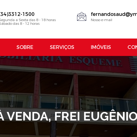
(34)3312-1500
fernandosaud@ym
Segunda a Sexta das 8 - 18 horas
Nosso e-mail
Sábado das 8 - 12 horas
SOBRE
SERVIÇOS
IMÓVEIS
CO
 VENDA, FREI EUGÊNI