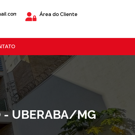
ail.com
Área do Cliente
NTATO
O - UBERABA/MG