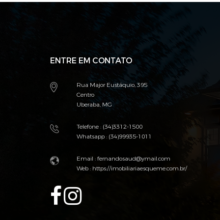
ENTRE EM CONTATO
Rua Major Eustáquio, 395
Centro
Uberaba, MG
Telefone : (34)3312-1500
Whatsapp : (34)99935-1011
Email :
fernandosaud@ymail.com
Web :
https://imobiliariaesqueme.com.br/