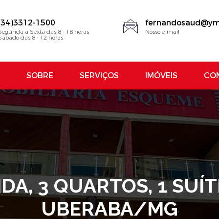
(34)3312-1500
fernandosaud@ym
Segunda a Sexta das 8 - 18 horas
Nosso e-mail
Sábado das 8 - 12 horas
SOBRE
SERVIÇOS
IMÓVEIS
CO
DA, 3 QUARTOS, 1 SUÍT
UBERABA/MG