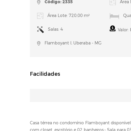
Código: 2335
Área 
Área Lote: 720,00 m²
Quar
Salas: 4
Valor: 
Flamboyant I, Uberaba - MG
Facilidades
Casa térrea no condomínio Flamboyant disponível p
com closet, escritório e 02 banheiros;- Sala para 