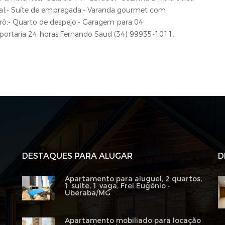
ndal;- Suíte de empregada;- Varanda gourmet com
urô;- Quarto de despejo;- Garagem para 04
portaria 24 horas.Fernando Saud (34) 99935-1011.
DESTAQUES PARA ALUGAR
D
Apartamento para aluguel, 2 quartos,
1 suíte, 1 vaga, Frei Eugênio -
Uberaba/MG
Apartamento mobiliado para locação