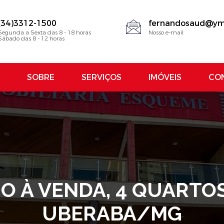
(34)3312-1500
fernandosaud@ym
Segunda a Sexta das 8 - 18 horas
Nosso e-mail
Sábado das 8 - 12 horas
SOBRE
SERVIÇOS
IMÓVEIS
CO
 À VENDA, 4 QUARTOS
UBERABA/MG