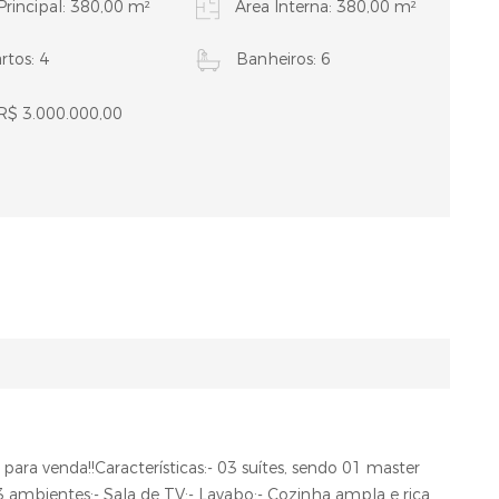
Principal: 380,00 m²
Área Interna: 380,00 m²
tos: 4
Banheiros: 6
R$ 3.000.000,00
ara venda!!Características:- 03 suítes, sendo 01 master
03 ambientes;- Sala de TV;- Lavabo;- Cozinha ampla e rica