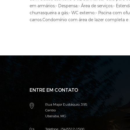
em armários;- Despensa;- Área de serviços;- Este
churrasqueira a gás;- WC externo;- Piscina com of
carros.Condomínio com área de lazer completa e 
ENTRE EM CONTATO
Rua Major Eustáquio, 395
Centro
Uberaba, MG
Telefone : (34)3312-1500