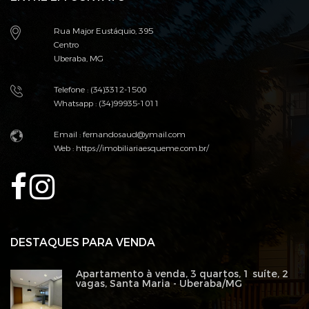
Rua Major Eustáquio, 395
Centro
Uberaba, MG
Telefone : (34)3312-1500
Whatsapp : (34)99935-1011
Email :
fernandosaud@ymail.com
Web :
https://imobiliariaesqueme.com.br/
DESTAQUES PARA VENDA
Apartamento à venda, 3 quartos, 1 suíte, 2
vagas, Santa Maria - Uberaba/MG