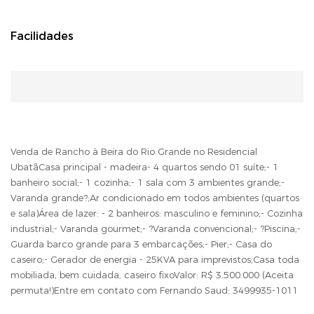
Facilidades
Venda de Rancho à Beira do Rio Grande no Residencial
UbatãCasa principal - madeira- 4 quartos sendo 01 suíte;- 1
banheiro social;- 1 cozinha;- 1 sala com 3 ambientes grande;-
Varanda grande?;Ar condicionado em todos ambientes (quartos
e sala)Área de lazer: - 2 banheiros: masculino e feminino;- Cozinha
industrial;- Varanda gourmet;- ?Varanda convencional;- ?Piscina;-
Guarda barco grande para 3 embarcações;- Pier;- Casa do
caseiro;- Gerador de energia - 25KVA para imprevistos;Casa toda
mobiliada, bem cuidada, caseiro fixoValor: R$ 3.500.000 (Aceita
permuta!)Entre em contato com Fernando Saud: 3499935-1011