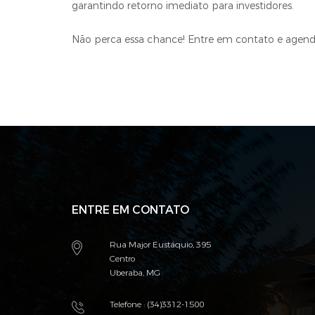
garantindo retorno imediato para investidores.
Não perca essa chance! Entre em contato e agende
ENTRE EM CONTATO
Rua Major Eustáquio, 395
Centro
Uberaba, MG
Telefone : (34)3312-1500