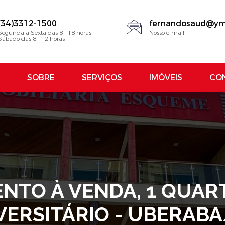
(34)3312-1500
fernandosaud@ym
Segunda a Sexta das 8 - 18 horas
Nosso e-mail
Sábado das 8 - 12 horas
SOBRE
SERVIÇOS
IMÓVEIS
CO
TO À VENDA, 1 QUART
VERSITÁRIO - UBERAB