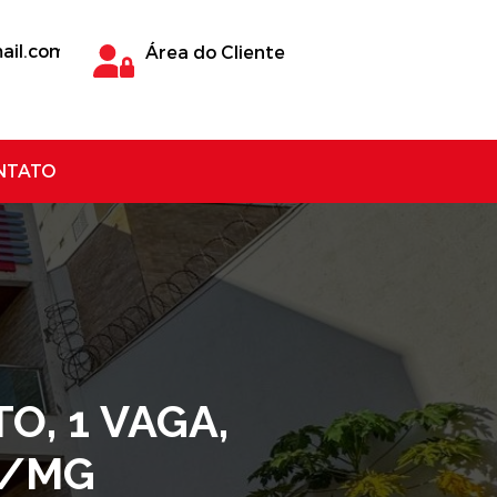
ail.com
Área do Cliente
NTATO
O, 1 VAGA,
A/MG