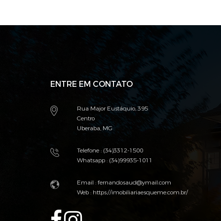
ENTRE EM CONTATO
Rua Major Eustáquio, 395
Centro
Uberaba, MG
Telefone : (34)3312-1500
Whatsapp : (34)99935-1011
Email :
fernandosaud@ymail.com
Web :
https://imobiliariaesqueme.com.br/