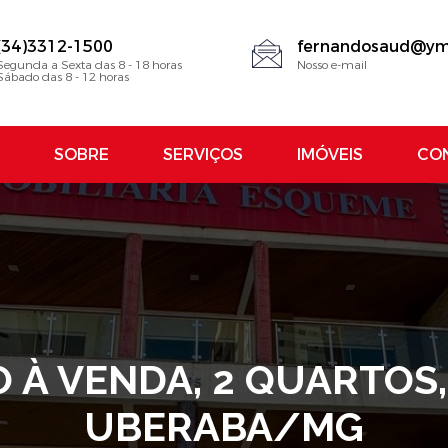
(34)3312-1500
fernandosaud@ym
Segunda a Sexta das 8 - 18 horas
Nosso e-mail
Sábado das 8 - 12 horas
SOBRE
SERVIÇOS
IMÓVEIS
CO
À VENDA, 2 QUARTOS
UBERABA/MG