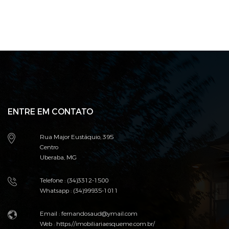
ENTRE EM CONTATO
Rua Major Eustáquio, 395
Centro
Uberaba, MG
Telefone : (34)3312-1500
Whatsapp : (34)99935-1011
Email :
fernandosaud@ymail.com
Web :
https://imobiliariaesqueme.com.br/