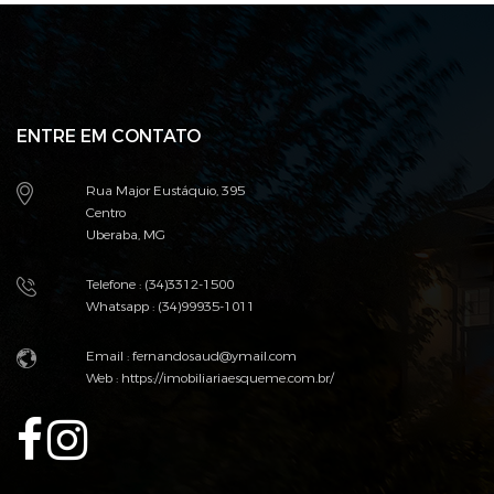
ENTRE EM CONTATO
Rua Major Eustáquio, 395
Centro
Uberaba, MG
Telefone : (34)3312-1500
Whatsapp : (34)99935-1011
Email :
fernandosaud@ymail.com
Web :
https://imobiliariaesqueme.com.br/