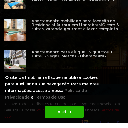
Apartamento mobiliado para locação no
Residencial Aurora em Uberaba/MG com 3
suítes, varanda gourmet e lazer completo
Apartamento para aluguel, 3 quartos, 1
suíte, 3 vagas, Mercês - Uberaba/MG
O site da Imobiliária Esqueme utiliza cookies
para auxiliar na sua navegação. Para maiores
informações, acesse a nossa
Política de
Privacidade
e
Termos de Uso
.
© 2026 Todos os direitos reservados para Esqueme Imoveis Ltda .
Leia aqui a nossa
Política de Privacidade
e os nossos
Termos de
uso
.