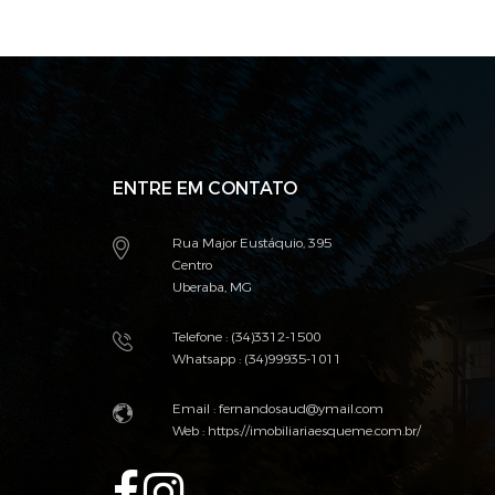
ENTRE EM CONTATO
Rua Major Eustáquio, 395
Centro
Uberaba, MG
Telefone : (34)3312-1500
Whatsapp : (34)99935-1011
Email :
fernandosaud@ymail.com
Web :
https://imobiliariaesqueme.com.br/