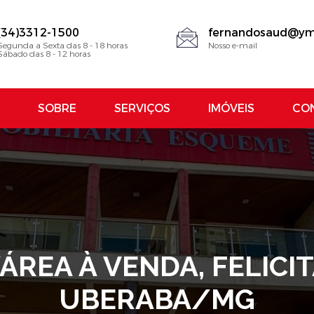
(34)3312-1500
fernandosaud@ym
Segunda a Sexta das 8 - 18 horas
Nosso e-mail
Sábado das 8 - 12 horas
SOBRE
SERVIÇOS
IMÓVEIS
CO
REA À VENDA, FELICITÁ
UBERABA/MG