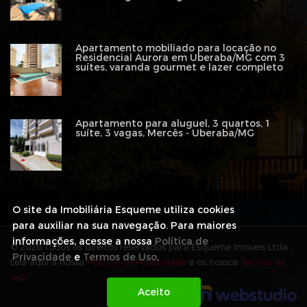
Apartamento mobiliado para locação no
Residencial Aurora em Uberaba/MG com 3
suítes, varanda gourmet e lazer completo
Apartamento para aluguel, 3 quartos, 1
suíte, 3 vagas, Mercês - Uberaba/MG
O site da Imobiliária Esqueme utiliza cookies
para auxiliar na sua navegação. Para maiores
informações, acesse a nossa
Política de
© 2026 Todos os direitos reservados para Esqueme Imoveis Ltda .
Privacidade
e
Termos de Uso
.
Leia aqui a nossa
Política de Privacidade
e os nossos
Termos de
uso
.