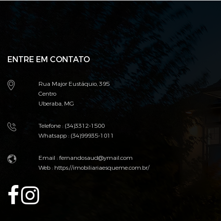
ENTRE EM CONTATO
Rua Major Eustáquio, 395
Centro
Uberaba, MG
Telefone : (34)3312-1500
Whatsapp : (34)99935-1011
Email :
fernandosaud@ymail.com
Web :
https://imobiliariaesqueme.com.br/